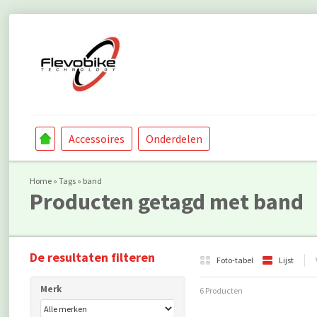
Accessoires
Onderdelen
Home
»
Tags
»
band
Producten getagd met band
De resultaten filteren
Foto-tabel
Lijst
Merk
6 Producten