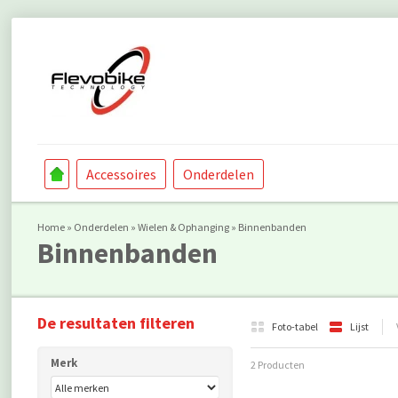
Accessoires
Onderdelen
Home
»
Onderdelen
»
Wielen & Ophanging
»
Binnenbanden
Binnenbanden
De resultaten filteren
Foto-tabel
Lijst
Merk
2 Producten