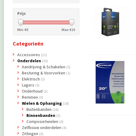
Prijs
Min: €
0
Max: €
10
Categorieën
Accessoires
(21)
Onderdelen
(35)
Aandrijving & Schakelen
(5)
Besturing & Voorvorken
(1)
Elektrisch
(3)
Lagers
(5)
Onderhoud
(2)
Remmen
(0)
Wielen & Ophanging
(18)
Buitenbanden
(16)
Binnenbanden
(3)
Composietwielen
(0)
Zelfbouw onderdelen
(4)
Zittingen
(0)