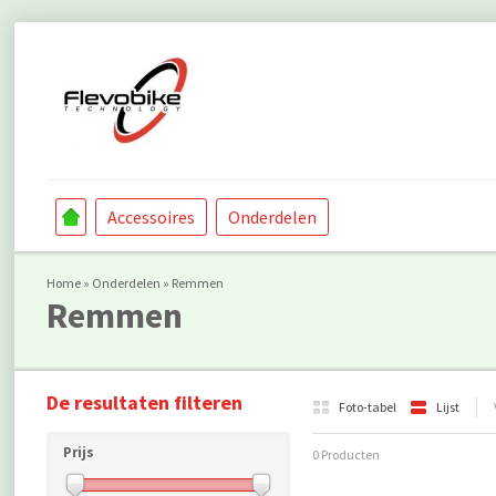
Accessoires
Onderdelen
Home
»
Onderdelen
»
Remmen
Remmen
De resultaten filteren
Foto-tabel
Lijst
Prijs
0 Producten