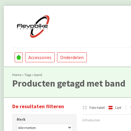
Accessoires
Onderdelen
Home
»
Tags
»
band
Producten getagd met band
De resultaten filteren
Foto-tabel
Lijst
Merk
6 Producten