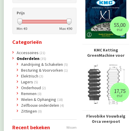
Prijs
55,00
Min: €
0
Max: €
90
eur
Categorieën
KMC Ketting
Accessoires
(21)
GreenMachine voor
Onderdelen
(35)
Aandrijving & Schakelen
(5)
Besturing & Voorvorken
(1)
Elektrisch
(3)
Lagers
(5)
Onderhoud
(2)
17,75
Remmen
(0)
eur
Wielen & Ophanging
(18)
Zelfbouw onderdelen
(4)
Zittingen
(0)
Flevobike Vouwbalg
Orca veerpoot
Recent bekeken
Wissen