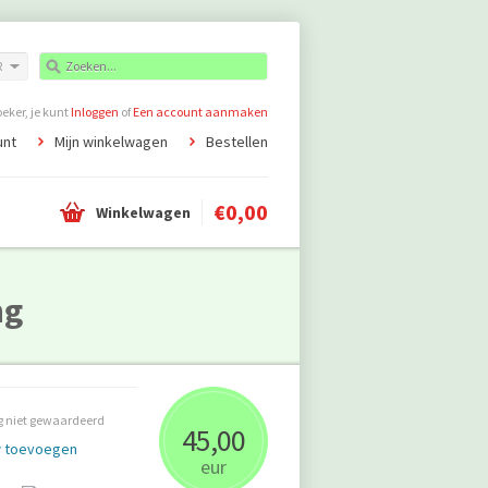
R
ker, je kunt
Inloggen
of
Een account aanmaken
unt
Mijn winkelwagen
Bestellen
€0,00
Winkelwagen
ng
 niet gewaardeerd
45,00
w toevoegen
eur