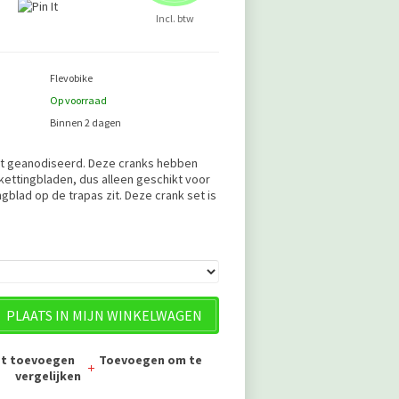
Incl. btw
Flevobike
Op voorraad
Binnen 2 dagen
t geanodiseerd. Deze cranks hebben
kettingbladen, dus alleen geschikt voor
ngblad op de trapas zit. Deze crank set is
.
PLAATS IN MIJN WINKELWAGEN
jst toevoegen
Toevoegen om te
vergelijken