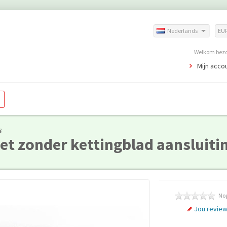
Nederlands
EU
Welkom bezoe
Mijn acco
g
et zonder kettingblad aansluiti
Nog
Jou revie