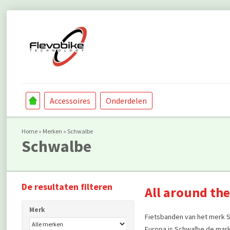
Accessoires
Onderdelen
Home
»
Merken
»
Schwalbe
Schwalbe
De resultaten filteren
All around th
Merk
Fietsbanden van het merk Sch
Europa is Schwalbe de mark