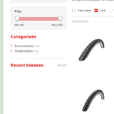
Foto-tabel
Lijst
Prijs
14 Producten
Min: €
0
Max: €
55
Categorieën
Accessoires
(21)
Onderdelen
(35)
Recent bekeken
Wissen