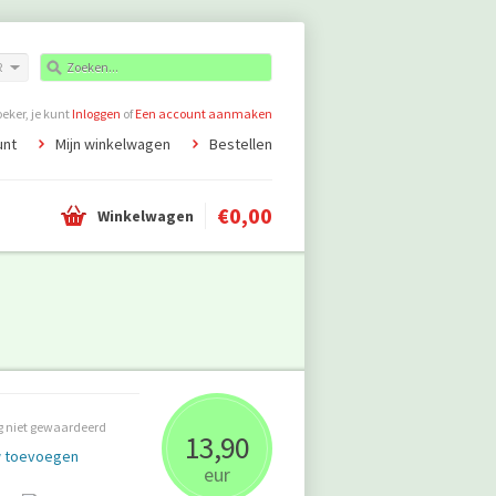
R
ker, je kunt
Inloggen
of
Een account aanmaken
unt
Mijn winkelwagen
Bestellen
€0,00
Winkelwagen
 niet gewaardeerd
13,90
w toevoegen
eur