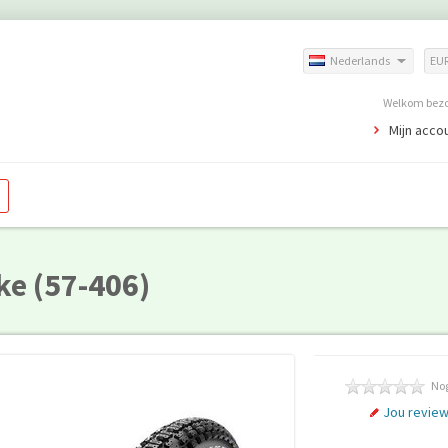
Nederlands
EU
Welkom bezoe
Mijn acco
ke (57-406)
Nog
Jou revie