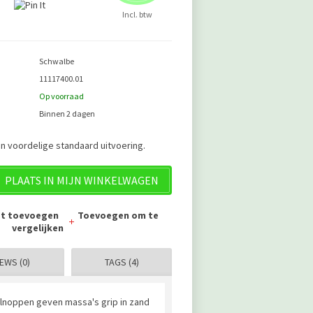
Incl. btw
Schwalbe
11117400.01
Op voorraad
Binnen 2 dagen
in voordelige standaard uitvoering.
PLAATS IN MIJN WINKELWAGEN
jst toevoegen
Toevoegen om te
vergelijken
EWS (0)
TAGS (4)
ielnoppen geven massa's grip in zand