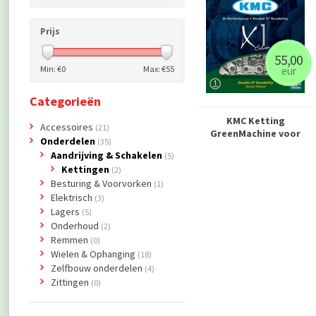
Prijs
55,00
Min: €
0
Max: €
55
eur
Categorieën
KMC Ketting
Accessoires
(21)
GreenMachine voor
Onderdelen
(35)
Aandrijving & Schakelen
(5)
Kettingen
(2)
Besturing & Voorvorken
(1)
Elektrisch
(3)
Lagers
(5)
Onderhoud
(2)
Remmen
(0)
Wielen & Ophanging
(18)
Zelfbouw onderdelen
(4)
Zittingen
(0)