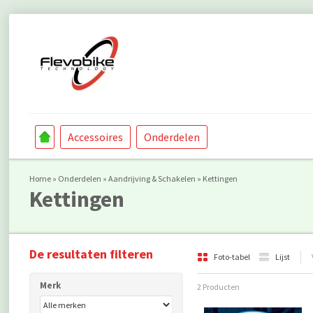
Accessoires
Onderdelen
Home
»
Onderdelen
»
Aandrijving & Schakelen
»
Kettingen
Kettingen
De resultaten filteren
Foto-tabel
Lijst
Merk
2 Producten